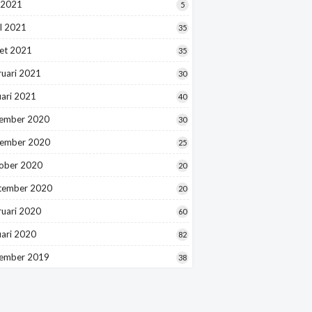
 2021
5
l 2021
35
et 2021
35
ruari 2021
30
uari 2021
40
ember 2020
30
ember 2020
25
ober 2020
20
tember 2020
20
ruari 2020
60
uari 2020
82
ember 2019
38