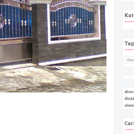
Kat
Tag
dapu
about
discl
site
Car