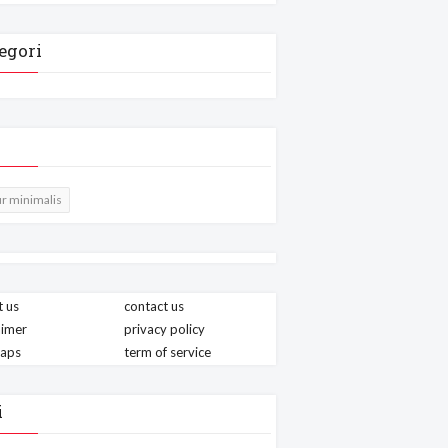
egori
r minimalis
 us
contact us
aimer
privacy policy
maps
term of service
i