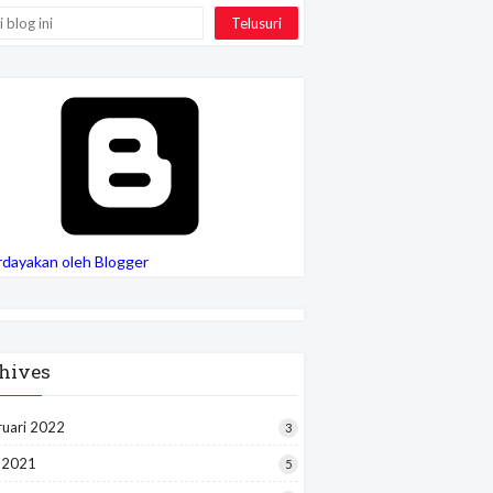
rdayakan oleh Blogger
hives
ruari 2022
3
i 2021
5