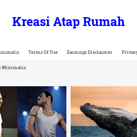
Kreasi Atap Rumah
inimalis
Terms Of Use
Earnings Disclaimer
Privac
e Minimalis