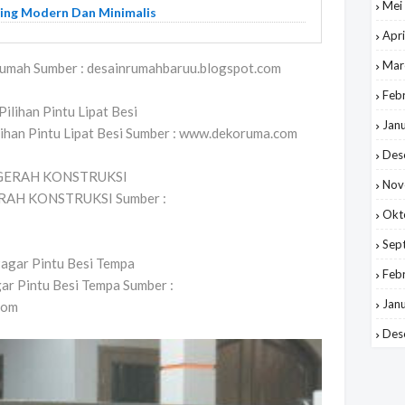
Mei
ling Modern Dan Minimalis
Apri
Mar
umah Sumber : desainrumahbaruu.blogspot.com
Feb
Jan
lihan Pintu Lipat Besi Sumber : www.dekoruma.com
Des
Nov
RAH KONSTRUKSI Sumber :
Okt
Sep
Feb
r Pintu Besi Tempa Sumber :
Jan
com
Des