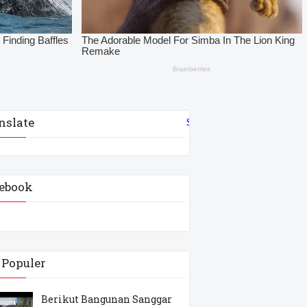
nslate
Select Language
▼
ebook
 Populer
Berikut Bangunan Sanggar